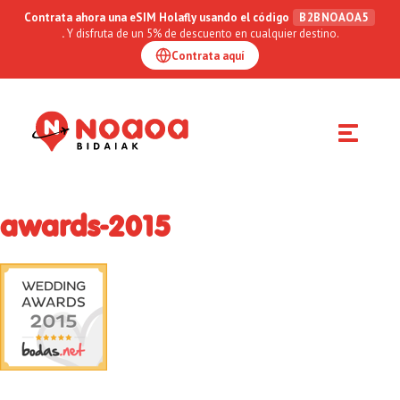
Contrata ahora una eSIM Holafly usando el código
B2BNOAOA5
.
Y disfruta de un 5% de descuento en cualquier destino.
Contrata aquí
Toggle
navigation
awards-2015