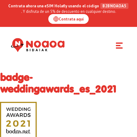
Contrata ahora una eSIM Holafly usando el código
B2BNOAOA5
.
Y disfruta de un 5% de descuento en cualquier destino.
Contrata aquí
Toggle
navigation
badge-
weddingawards_es_2021