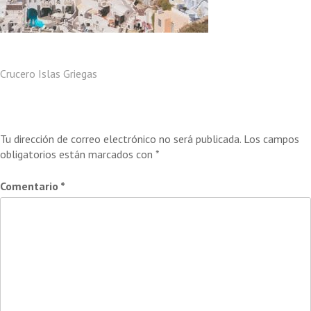
Navegación
Crucero Islas Griegas
de
Deja una respuesta
entradas
Tu dirección de correo electrónico no será publicada.
Los campos
obligatorios están marcados con
*
Comentario
*