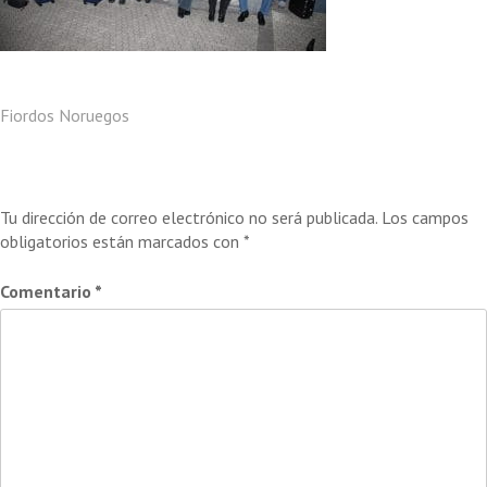
Navegación
Fiordos Noruegos
de
Deja una respuesta
entradas
Tu dirección de correo electrónico no será publicada.
Los campos
obligatorios están marcados con
*
Comentario
*