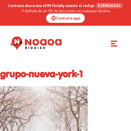
Contrata ahora una eSIM Holafly usando el código
B2BNOAOA5
.
Y disfruta de un 5% de descuento en cualquier destino.
Contrata aquí
Toggle
navigation
grupo-nueva-york-1