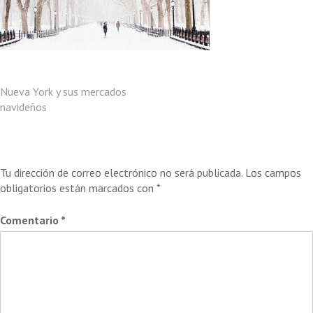
Navegación
Nueva York y sus mercados
navideños
de
entradas
Deja una respuesta
Tu dirección de correo electrónico no será publicada.
Los campos
obligatorios están marcados con
*
Comentario
*