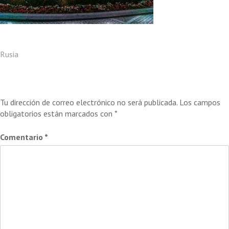
Navegación
Rusia
de
Deja una respuesta
entradas
Tu dirección de correo electrónico no será publicada.
Los campos
obligatorios están marcados con
*
Comentario
*