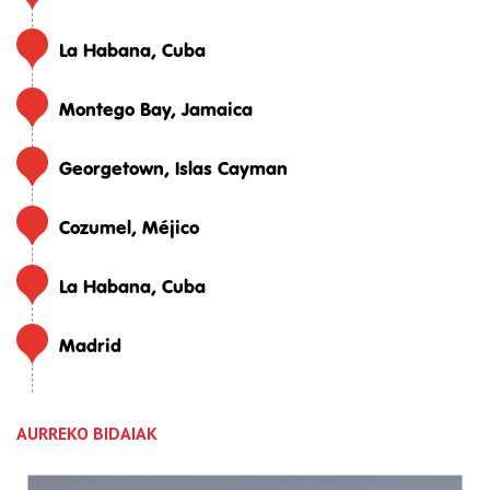
La Habana, Cuba
Montego Bay, Jamaica
Georgetown, Islas Cayman
Cozumel, Méjico
La Habana, Cuba
Madrid
AURREKO BIDAIAK