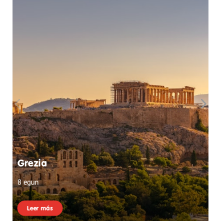
Grezia
8 egun
Leer más