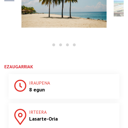
EZAUGARRIAK
IRAUPENA
8 egun
IRTEERA
Lasarte-Oria