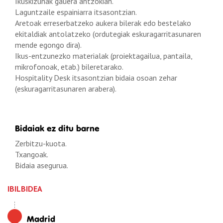
Ikuskizunak gauera antzokian.
Laguntzaile espainiarra itsasontzian.
Aretoak erreserbatzeko aukera bilerak edo bestelako
ekitaldiak antolatzeko (ordutegiak eskuragarritasunaren
mende egongo dira).
Ikus-entzunezko materialak (proiektagailua, pantaila,
mikrofonoak, etab.) bileretarako.
Hospitality Desk itsasontzian bidaia osoan zehar
(eskuragarritasunaren arabera).
Bidaiak ez ditu barne
Zerbitzu-kuota.
Txangoak.
Bidaia asegurua.
IBILBIDEA
Madrid