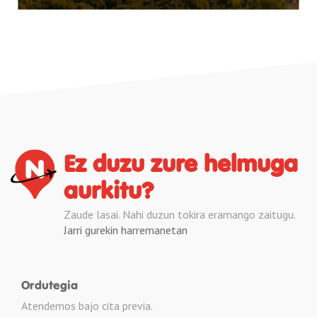
Ez duzu zure helmuga
aurkitu?
Zaude lasai. Nahi duzun tokira eramango zaitugu.
Jarri gurekin harremanetan
Ordutegia
Atendemos bajo cita previa.