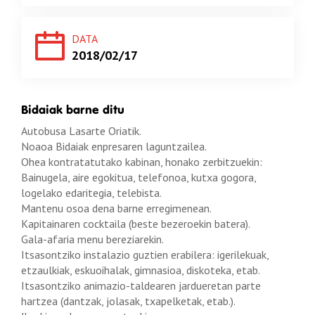
DATA
2018/02/17
Bidaiak barne ditu
Autobusa Lasarte Oriatik.
Noaoa Bidaiak enpresaren laguntzailea.
Ohea kontratatutako kabinan, honako zerbitzuekin:
Bainugela, aire egokitua, telefonoa, kutxa gogora,
logelako edaritegia, telebista.
Mantenu osoa dena barne erregimenean.
Kapitainaren cocktaila (beste bezeroekin batera).
Gala-afaria menu bereziarekin.
Itsasontziko instalazio guztien erabilera: igerilekuak,
etzaulkiak, eskuoihalak, gimnasioa, diskoteka, etab.
Itsasontziko animazio-taldearen jardueretan parte
hartzea (dantzak, jolasak, txapelketak, etab.).