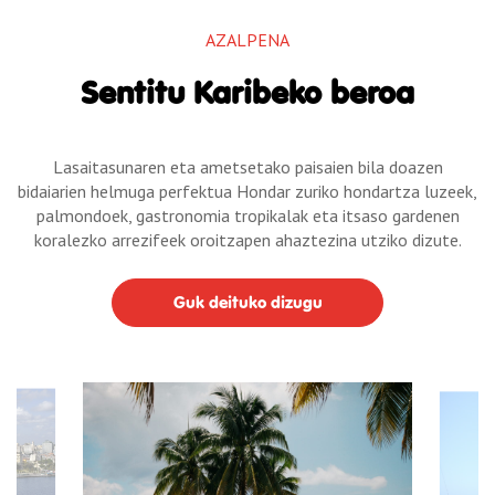
AZALPENA
Sentitu Karibeko beroa
Lasaitasunaren eta ametsetako paisaien bila doazen
bidaiarien helmuga perfektua Hondar zuriko hondartza luzeek,
palmondoek, gastronomia tropikalak eta itsaso gardenen
koralezko arrezifeek oroitzapen ahaztezina utziko dizute.
Guk deituko dizugu