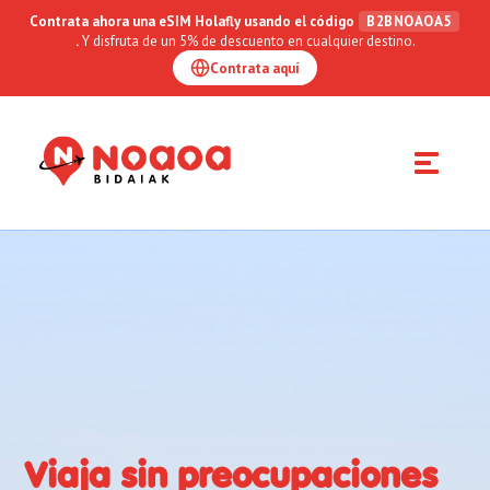
Contrata ahora una eSIM Holafly usando el código
B2BNOAOA5
.
Y disfruta de un 5% de descuento en cualquier destino.
Contrata aquí
Toggle
navigation
Viaja sin preocupaciones