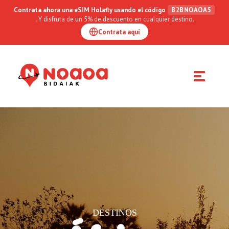
Contrata ahora una eSIM Holafly usando el código
B2BNOAOA5
.
Y disfruta de un 5% de descuento en cualquier destino.
Contrata aquí
Toggle
navigation
DESTINOS