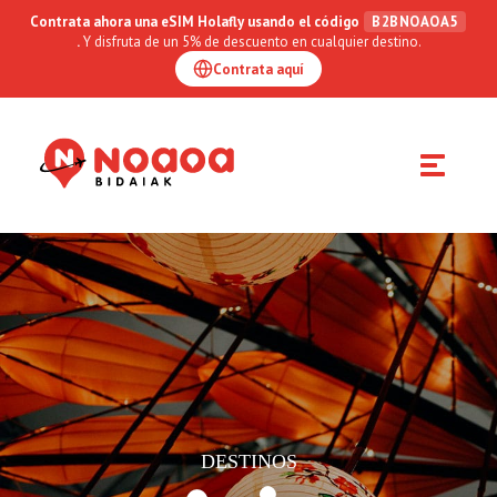
Contrata ahora una eSIM Holafly usando el código
B2BNOAOA5
.
Y disfruta de un 5% de descuento en cualquier destino.
Contrata aquí
Toggle
navigation
DESTINOS