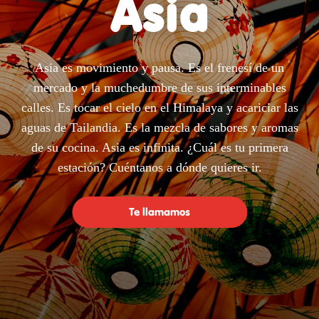
Asia
Asia es movimiento y pausa. Es el frenesí de un
mercado y la muchedumbre de sus interminables
calles. Es tocar el cielo en el Himalaya y acariciar las
aguas de Tailandia. Es la mezcla de sabores y aromas
de su cocina. Asia es infinita. ¿Cuál es tu primera
estación? Cuéntanos a dónde quieres ir.
Te llamamos