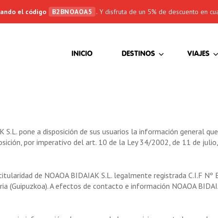
sando el código
B2BNOAOA5
.
Y disfruta de un 5% de descuento en cua
(CURRENT)
INICIO
DESTINOS
VIAJES
.L. pone a disposición de sus usuarios la información general que 
ición, por imperativo del art. 10 de la Ley 34/2002, de 11 de julio, 
itularidad de NOAOA BIDAIAK S.L. legalmente registrada C.I.F Nº 
a (Guipuzkoa). A efectos de contacto e información NOAOA BIDAIAK 