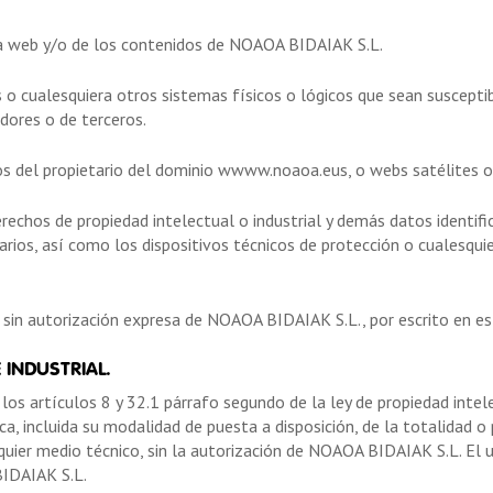
la web y/o de los contenidos de NOAOA BIDAIAK S.L.
cos o cualesquiera otros sistemas físicos o lógicos que sean suscept
edores o de terceros.
atos del propietario del dominio wwww.noaoa.eus, o webs satélites 
erechos de propiedad intelectual o industrial y demás datos identifi
arios, así como los dispositivos técnicos de protección o cualesq
, sin autorización expresa de NOAOA BIDAIAK S.L., por escrito en es
 INDUSTRIAL.
los artículos 8 y 32.1 párrafo segundo de la ley de propiedad int
ica, incluida su modalidad de puesta a disposición, de la totalidad 
alquier medio técnico, sin la autorización de NOAOA BIDAIAK S.L. E
BIDAIAK S.L.