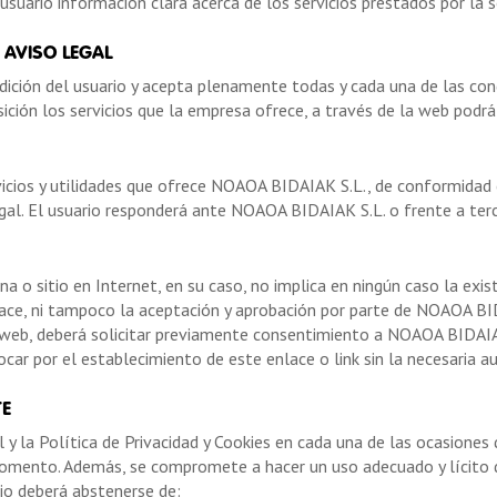
l usuario información clara acerca de los servicios prestados por l
 AVISO LEGAL
ndición del usuario y acepta plenamente todas y cada una de las con
osición los servicios que la empresa ofrece, a través de la web podr
cios y utilidades que ofrece NOAOA BIDAIAK S.L., de conformidad co
Legal. El usuario responderá ante NOAOA BIDAIAK S.L. o frente a ter
ina o sitio en Internet, en su caso, no implica en ningún caso la ex
enlace, ni tampoco la aceptación y aprobación por parte de NOAOA BI
o web, deberá solicitar previamente consentimiento a NOAOA BIDAIA
car por el establecimiento de este enlace o link sin la necesaria au
TE
 y la Política de Privacidad y Cookies en cada una de las ocasiones 
momento. Además, se compromete a hacer un uso adecuado y lícito d
rio deberá abstenerse de: