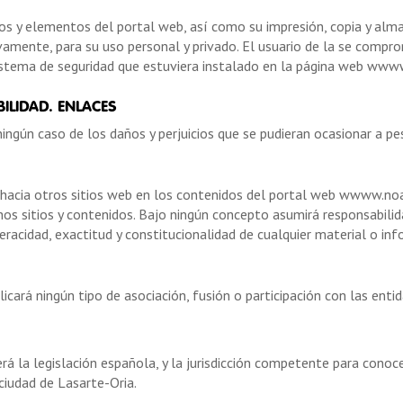
dos y elementos del portal web, así como su impresión, copia y alm
vamente, para su uso personal y privado. El usuario de la se compro
 sistema de seguridad que estuviera instalado en la página web ww
ILIDAD. ENLACES
ngún caso de los daños y perjuicios que se pudieran ocasionar a p
os hacia otros sitios web en los contenidos del portal web wwww.n
hos sitios y contenidos. Bajo ningún concepto asumirá responsabili
, veracidad, exactitud y constitucionalidad de cualquier material o i
cará ningún tipo de asociación, fusión o participación con las entid
será la legislación española, y la jurisdicción competente para con
 ciudad de Lasarte-Oria.