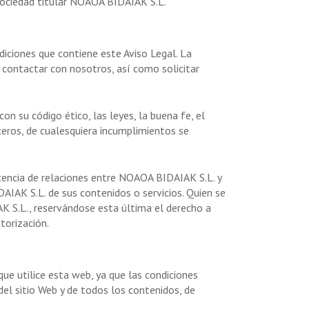
a sociedad titular NOAOA BIDAIAK S.L.
diciones que contiene este Aviso Legal. La
á contactar con nosotros, así como solicitar
n su código ético, las leyes, la buena fe, el
ceros, de cualesquiera incumplimientos se
istencia de relaciones entre NOAOA BIDAIAK S.L. y
DAIAK S.L. de sus contenidos o servicios. Quien se
K S.L., reservándose esta última el derecho a
torización.
que utilice esta web, ya que las condiciones
el sitio Web y de todos los contenidos, de