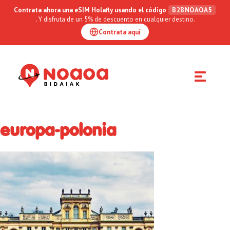
Contrata ahora una eSIM Holafly usando el código
B2BNOAOA5
.
Y disfruta de un 5% de descuento en cualquier destino.
Contrata aquí
Toggle
navigation
europa-polonia