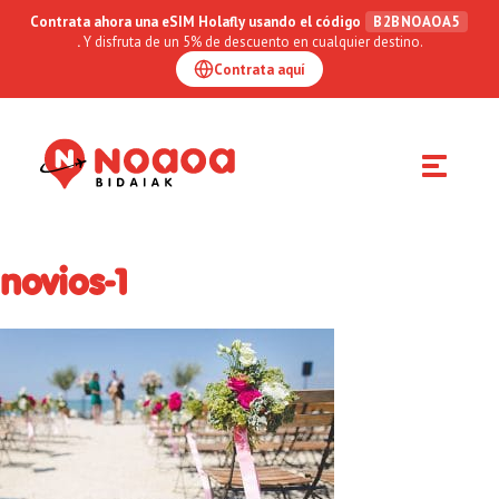
Contrata ahora una eSIM Holafly usando el código
B2BNOAOA5
.
Y disfruta de un 5% de descuento en cualquier destino.
Contrata aquí
Toggle
navigation
novios-1