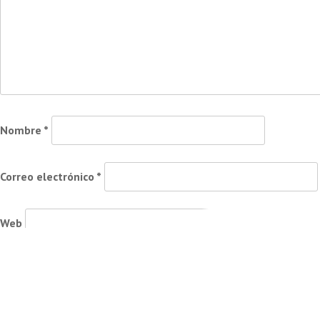
Nombre
*
Correo electrónico
*
Web
Guarda mi nombre, correo electrónico y web en este naveg