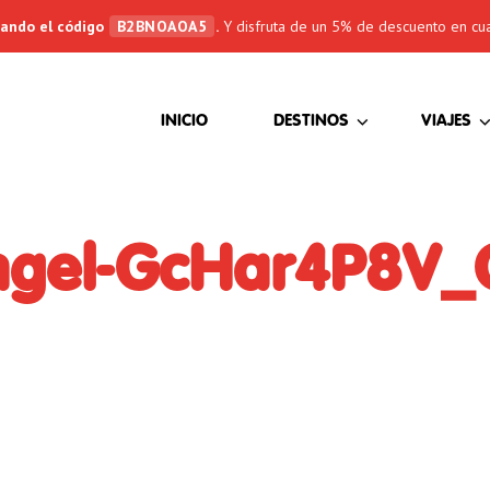
sando el código
B2BNOAOA5
.
Y disfruta de un 5% de descuento en cua
(CURRENT)
INICIO
DESTINOS
VIAJES
ngel-GcHar4P8V_