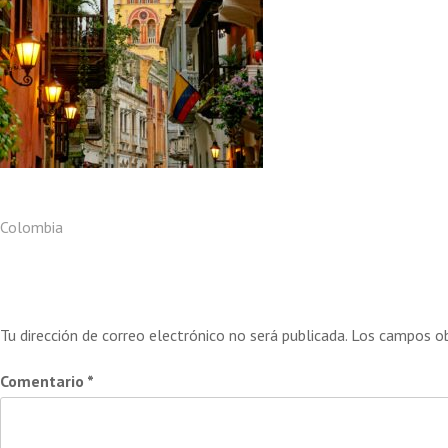
Navegación
Colombia
Deja una respuesta
de
Tu dirección de correo electrónico no será publicada.
Los campos ob
entradas
Comentario
*