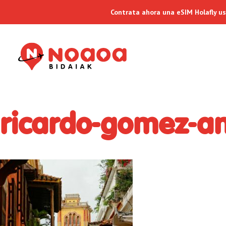
Contrata ahora una eSIM Holafly u
ricardo-gomez-a