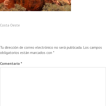
Navegación
Costa Oeste
de
Deja una respuesta
entradas
Tu dirección de correo electrónico no será publicada.
Los campos
obligatorios están marcados con
*
Comentario
*