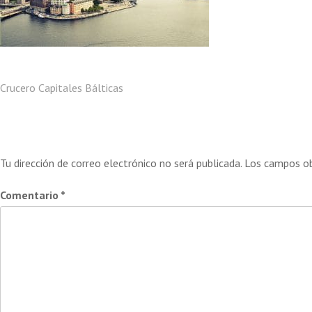
Navegación
Crucero Capitales Bálticas
Deja una respuesta
de
Tu dirección de correo electrónico no será publicada.
Los campos ob
entradas
Comentario
*