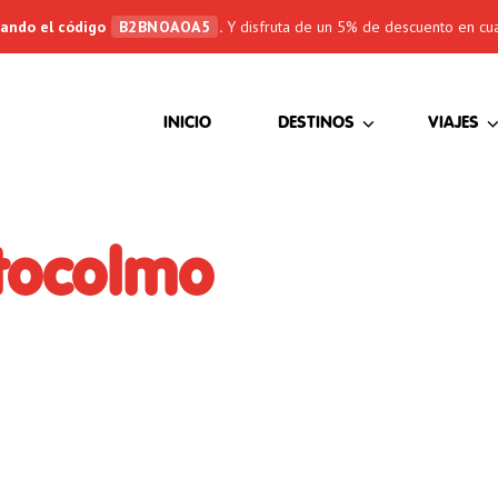
sando el código
B2BNOAOA5
.
Y disfruta de un 5% de descuento en cua
(CURRENT)
INICIO
DESTINOS
VIAJES
tocolmo