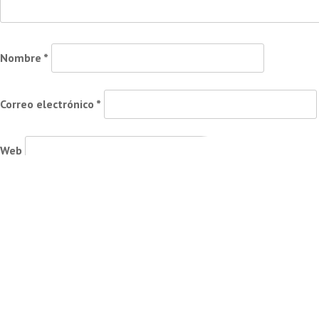
Nombre
*
Correo electrónico
*
Web
Guarda mi nombre, correo electrónico y web en este naveg