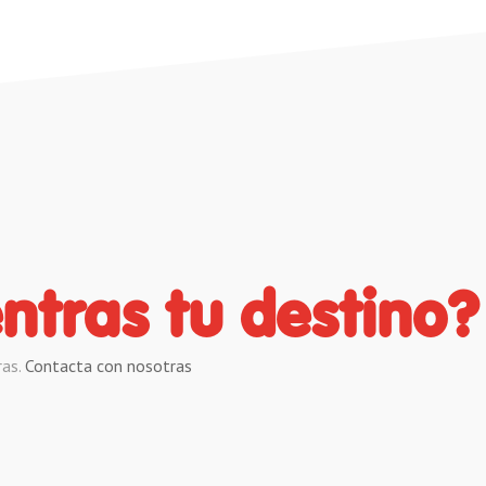
ntras tu destino?
ras.
Contacta con nosotras