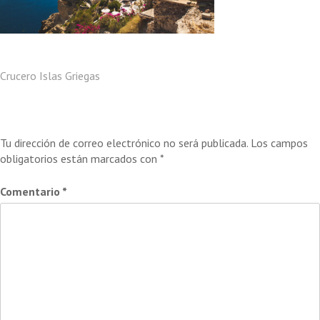
Navegación
Crucero Islas Griegas
de
Deja una respuesta
entradas
Tu dirección de correo electrónico no será publicada.
Los campos
obligatorios están marcados con
*
Comentario
*