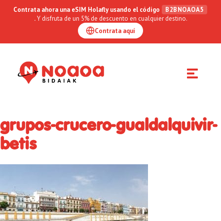
Contrata ahora una eSIM Holafly usando el código
B2BNOAOA5
.
Y disfruta de un 5% de descuento en cualquier destino.
Contrata aquí
Toggle
navigation
grupos-crucero-gualdalquivir-
betis