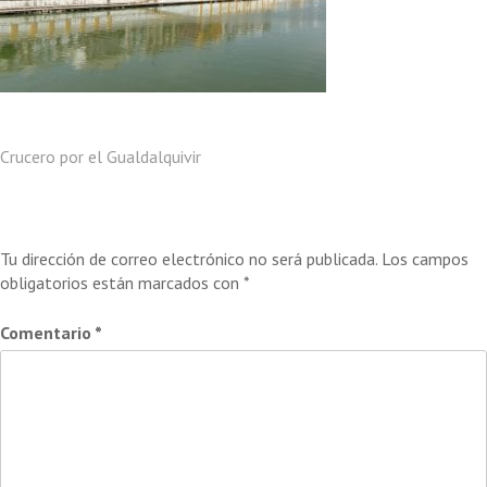
Navegación
Crucero por el Gualdalquivir
de
Deja una respuesta
entradas
Tu dirección de correo electrónico no será publicada.
Los campos
obligatorios están marcados con
*
Comentario
*