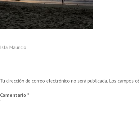
Navegación
Isla Mauricio
Deja una respuesta
de
Tu dirección de correo electrónico no será publicada.
Los campos ob
entradas
Comentario
*