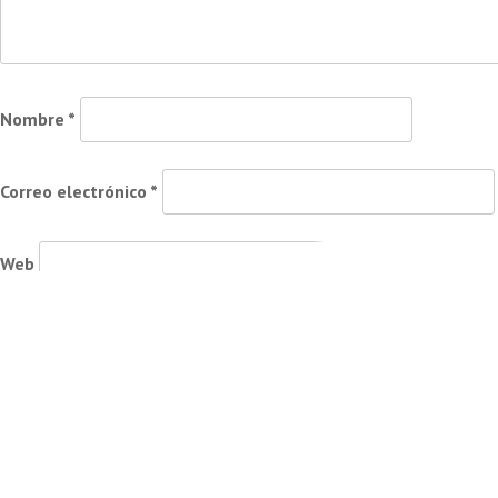
Nombre
*
Correo electrónico
*
Web
Guarda mi nombre, correo electrónico y web en este naveg