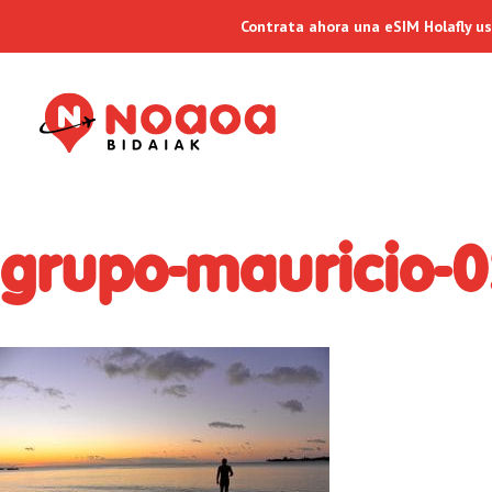
Contrata ahora una eSIM Holafly u
grupo-mauricio-0