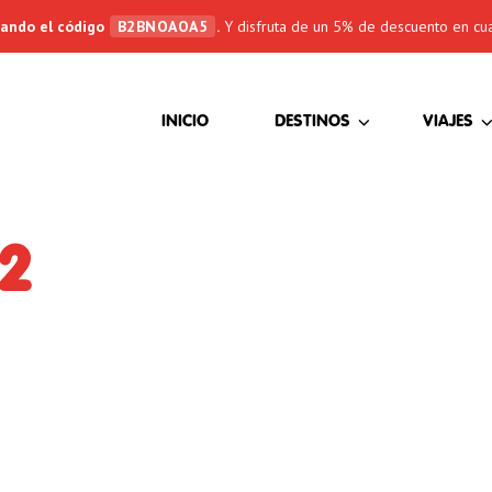
sando el código
B2BNOAOA5
.
Y disfruta de un 5% de descuento en cua
(CURRENT)
INICIO
DESTINOS
VIAJES
2