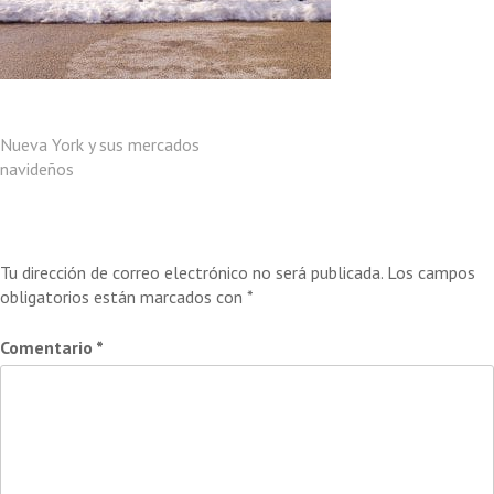
Navegación
Nueva York y sus mercados
navideños
de
entradas
Deja una respuesta
Tu dirección de correo electrónico no será publicada.
Los campos
obligatorios están marcados con
*
Comentario
*