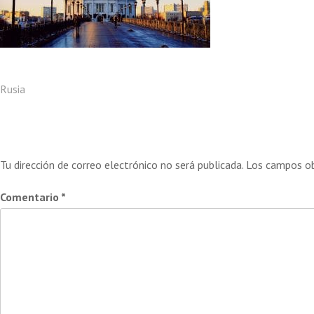
Navegación
Rusia
Deja una respuesta
de
Tu dirección de correo electrónico no será publicada.
Los campos ob
entradas
Comentario
*