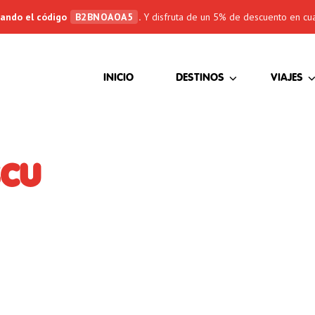
sando el código
B2BNOAOA5
.
Y disfruta de un 5% de descuento en cua
(CURRENT)
INICIO
DESTINOS
VIAJES
scu