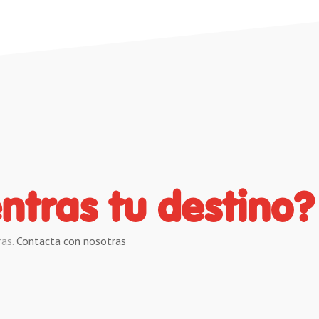
ntras tu destino?
ras.
Contacta con nosotras