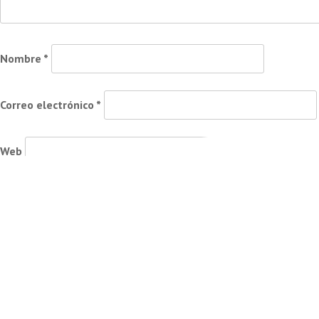
Nombre
*
Correo electrónico
*
Web
Guarda mi nombre, correo electrónico y web en este naveg