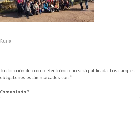
Navegación
Rusia
de
Deja una respuesta
entradas
Tu dirección de correo electrónico no será publicada.
Los campos
obligatorios están marcados con
*
Comentario
*